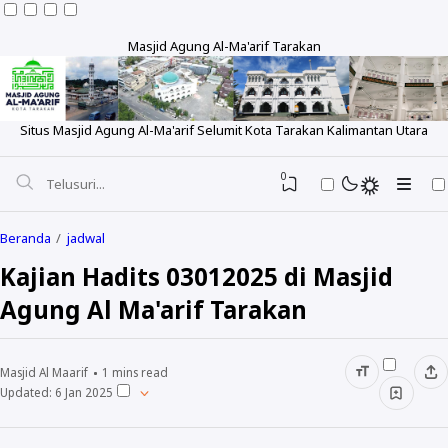
Masjid Agung Al-Ma'arif Tarakan
Situs Masjid Agung Al-Ma'arif Selumit Kota Tarakan Kalimantan Utara
0
Beranda
jadwal
Kajian Hadits 03012025 di Masjid
Agung Al Ma'arif Tarakan
Tentang
Sejarah
Pengeluaran Rutin
Masjid Al Maarif
1
mins read
Visi dan Misi
Updated:
6 Jan 2025
Laporan Bulanan
Berita
Struktur
Laporan Tahunan
Foto