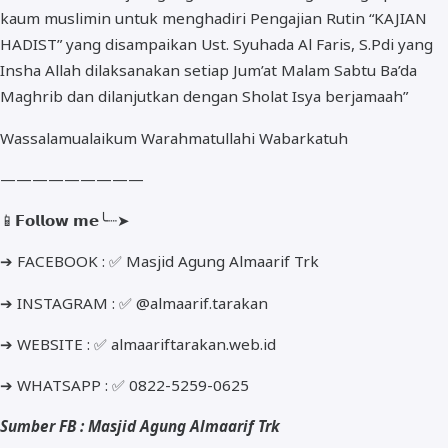
kaum muslimin untuk menghadiri Pengajian Rutin “KAJIAN
HADIST” yang disampaikan Ust. Syuhada Al Faris, S.Pdi yang
Insha Allah dilaksanakan setiap Jum’at Malam Sabtu Ba’da
Maghrib dan dilanjutkan dengan Sholat Isya berjamaah”
Wassalamualaikum Warahmatullahi Wabarkatuh
—————————
📱𝗙𝗼𝗹𝗹𝗼𝘄 𝗺𝗲╰┈➤
➔ FACEBOOK : ✅ Masjid Agung Almaarif Trk
➔ INSTAGRAM : ✅ @almaarif.tarakan
➔ WEBSITE : ✅ almaariftarakan.web.id
➔ WHATSAPP : ✅ 0822-5259-0625
Sumber FB : Masjid Agung Almaarif Trk