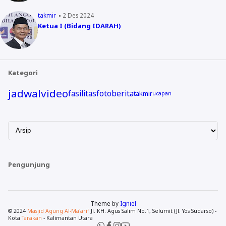
takmir
2 Des 2024
Ketua I (Bidang IDARAH)
Kategori
jadwal
video
fasilitas
foto
berita
takmir
ucapan
Pengunjung
Theme by
Igniel
© 2024
Masjid Agung Al-Ma'arif
Jl. KH. Agus Salim No.1, Selumit (Jl. Yos Sudarso) -
Kota
Tarakan
- Kalimantan Utara