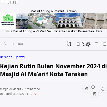
Masjid Agung Al-Ma'arif Tarakan
Situs Masjid Agung Al-Ma'arif Selumit Kota Tarakan Kalimantan Utara
0
Beranda
jadwal
Kajian Rutin Bulan November 2024 di
Masjid Al Ma'arif Kota Tarakan
Tentang
Sejarah
Pengeluaran Rutin
Masjid Al Maarif
2
mins read
Visi dan Misi
Updated:
3 Des 2024
Laporan Bulanan
Berita
Struktur
Laporan Tahunan
Foto