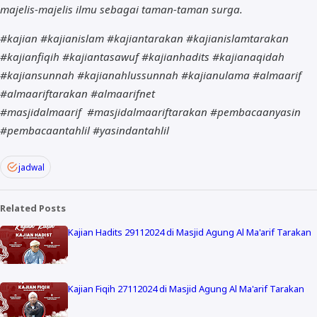
majelis-majelis ilmu sebagai taman-taman surga.
#kajian #kajianislam #kajiantarakan #kajianislamtarakan
#kajianfiqih #kajiantasawuf #kajianhadits #kajianaqidah
#kajiansunnah #kajianahlussunnah #kajianulama #almaarif
#almaariftarakan #almaarifnet
#masjidalmaarif
#masjidalmaariftarakan #pembacaanyasin
#pembacaantahlil #yasindantahlil
jadwal
Related Posts
Kajian Hadits 29112024 di Masjid Agung Al Ma'arif Tarakan
Kajian Fiqih 27112024 di Masjid Agung Al Ma'arif Tarakan