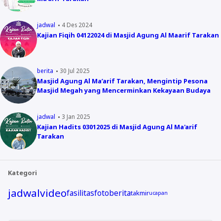
jadwal
4 Des 2024
Kajian Fiqih 04122024 di Masjid Agung Al Maarif Tarakan
berita
30 Jul 2025
Masjid Agung Al Ma’arif Tarakan, Mengintip Pesona
Masjid Megah yang Mencerminkan Kekayaan Budaya
jadwal
3 Jan 2025
Kajian Hadits 03012025 di Masjid Agung Al Ma'arif
Tarakan
Kategori
jadwal
video
fasilitas
foto
berita
takmir
ucapan