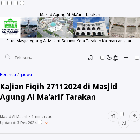
Masjid Agung Al-Ma'arif Tarakan
Situs Masjid Agung Al-Ma'arif Selumit Kota Tarakan Kalimantan Utara
0
Beranda
jadwal
Kajian Fiqih 27112024 di Masjid
Agung Al Ma'arif Tarakan
Tentang
Sejarah
Pengeluaran Rutin
Masjid Al Maarif
1
mins read
Visi dan Misi
Updated:
3 Des 2024
Laporan Bulanan
Berita
Struktur
Laporan Tahunan
Foto