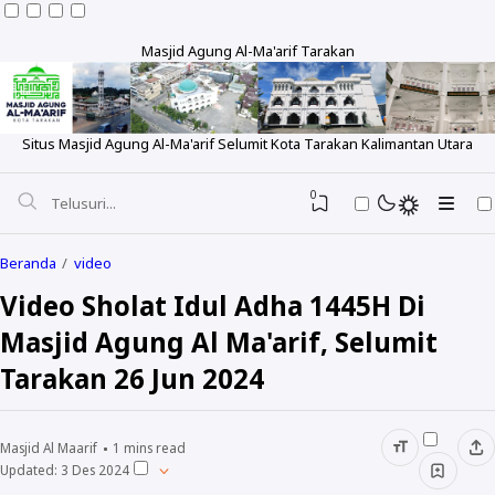
Masjid Agung Al-Ma'arif Tarakan
Situs Masjid Agung Al-Ma'arif Selumit Kota Tarakan Kalimantan Utara
0
Beranda
video
Video Sholat Idul Adha 1445H Di
Masjid Agung Al Ma'arif, Selumit
Tentang
Tarakan 26 Jun 2024
Sejarah
Pengeluaran Rutin
Visi dan Misi
Laporan Bulanan
Berita
Masjid Al Maarif
1
mins read
Updated:
3 Des 2024
Struktur
Laporan Tahunan
Foto