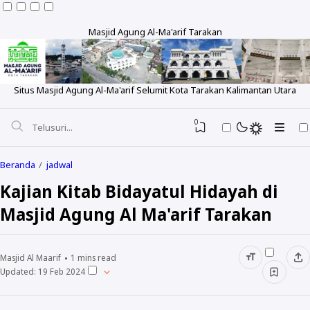
Masjid Agung Al-Ma'arif Tarakan
Situs Masjid Agung Al-Ma'arif Selumit Kota Tarakan Kalimantan Utara
0
Beranda
jadwal
Kajian Kitab Bidayatul Hidayah di
Masjid Agung Al Ma'arif Tarakan
Tentang
Sejarah
Pengeluaran Rutin
Masjid Al Maarif
1
mins read
Visi dan Misi
Updated:
19 Feb 2024
Laporan Bulanan
Berita
Struktur
Laporan Tahunan
Foto